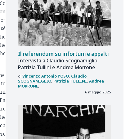
olo
non
so”
 sé
ché
che
che
Il referendum su infortuni e appalti
Intervista a Claudio Scognamiglio,
Patrizia Tullini e Andrea Morrone
he:
Vincenzo Antonio
POSO
Claudio
SCOGNAMIGLIO
Patrizia
TULLINI
Andrea
ato
MORRONE
ani
6 maggio 2025
lla
are
che
 ma
ere