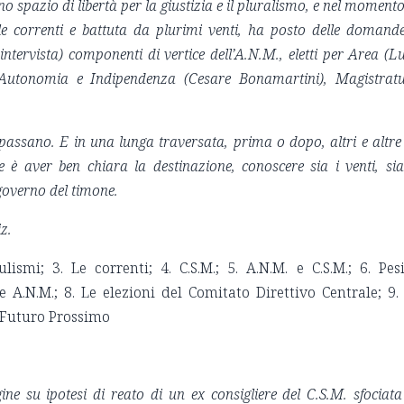
o spazio di libertà per la giustizia e il pluralismo, e nel momento
le correnti e battuta da plurimi venti, ha posto delle domand
intervista) componenti di vertice dell’A.N.M., eletti per Area (L
, Autonomia e Indipendenza (Cesare Bonamartini), Magistrat
passano. E in una lunga traversata, prima o dopo, altri e altre
e è aver ben chiara la destinazione, conoscere sia i venti, sia
overno del timone.
z.
ismi; 3. Le correnti; 4. C.S.M.; 5. A.N.M. e C.S.M.; 6. Pes
e A.N.M.; 8. Le elezioni del Comitato Direttivo Centrale; 9.
. Futuro Prossimo
ine su ipotesi di reato di un ex consigliere del C.S.M. sfociata