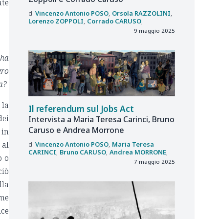
ate
Vincenzo Antonio
POSO
Orsola
RAZZOLINI
Lorenzo
ZOPPOLI
Corrado
CARUSO
9 maggio 2025
 ha
ero
a?
 la
Il referendum sul Jobs Act
dei
Intervista a Maria Teresa Carinci, Bruno
Caruso e Andrea Morrone
 in
 al
Vincenzo Antonio
POSO
Maria Teresa
CARINCI
Bruno
CARUSO
Andrea
MORRONE
o o
7 maggio 2025
ciò
lla
rme
ice