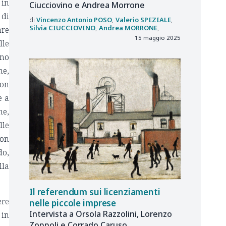
 in
Ciucciovino e Andrea Morrone
 di
Vincenzo Antonio
POSO
Valerio
SPEZIALE
Silvia
CIUCCIOVINO
Andrea
MORRONE
are
15 maggio 2025
lle
nno
ne,
con
e a
ne,
lle
non
do,
lla
Il referendum sui licenziamenti
ere
nelle piccole imprese
Intervista a Orsola Razzolini, Lorenzo
 in
Zoppoli e Corrado Caruso