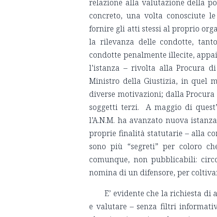
relazione alla valutazione della p
concreto, una volta conosciute le 
fornire gli atti stessi al proprio org
la rilevanza delle condotte, tant
condotte penalmente illecite, appai
l’istanza – rivolta alla Procura d
Ministro della Giustizia, in quel m
diverse motivazioni; dalla Procura 
soggetti terzi. A maggio di quest
l’A.N.M. ha avanzato nuova istanza,
proprie finalità statutarie – alla c
sono più “segreti” per coloro ch
comunque, non pubblicabili: circ
nomina di un difensore, per coltivare
E’ evidente che la richiesta di 
e valutare – senza filtri informat