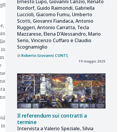
Ernesto Lupo, Giovanni Canzio, Renato
gli
Rordorf, Guido Raimondi, Gabriella
Luccioli, Giacomo Fumu, Umberto
Scotti, Giovanni Fiandaca, Antonio
he,
Ruggeri, Antonio Carratta, Tecla
 un
Mazzarese, Elena D’Alessandro, Mario
Serio, Vincenzo Cuffaro e Claudio
lle
Scognamiglio
 in
Roberto Giovanni
CONTI
 un
19 maggio 2025
nte
que
ome
ata
gno
Il referendum sui contratti a
sul
termine
 in
Intervista a Valerio Speziale, Silvia