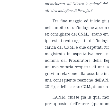
un’inchiesta sul “dietro le quinte” de
atti dell’indagine di Perugia?
Tra fine maggio ed inizio giu
nell’ambito di un’indagine aperta 
ex consigliere del C.S.M., erano em
ipotesi di reato oggetto dell’indag
carica del C.S.M., e due deputati
magistrato in aspettativa per m
nomina del Procuratore della R
un’involontaria scoperta di una 
gravi in relazione alla possibile in
una conseguente reazione dell’A.N
2019), e dello stesso C.S.M., dopo u
L’A.N.M. chiese già in quel mo
presupposto dell’essere (quanto