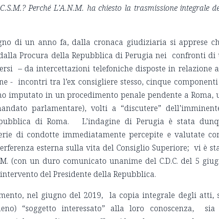
l C.S.M.? Perché L’A.N.M. ha chiesto la trasmissione integrale de
gno di un anno fa, dalla cronaca giudiziaria si apprese c
dalla Procura della Repubblica di Perugia nei confronti di
ersi – da intercettazioni telefoniche disposte in relazione a
ine - incontri tra l’ex consigliere stesso, cinque componenti
 (uno imputato in un procedimento penale pendente a Roma,
andato parlamentare), volti a “discutere” dell’immine
epubblica di Roma. L’indagine di Perugia è stata dun
serie di condotte immediatamente percepite e valutate c
terferenza esterna sulla vita del Consiglio Superiore; vi è st
.M. (con un duro comunicato unanime del C.D.C. del 5 giu
n intervento del Presidente della Repubblica.
mento, nel giugno del 2019, la copia integrale degli atti, 
meno) “soggetto interessato” alla loro conoscenza, sia