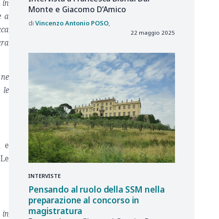
 in
Monte e Giacomo D’Amico
e a
Vincenzo Antonio
POSO
uca
22 maggio 2025
ura
 ne
 le
i e
 Le
INTERVISTE
Pensando al ruolo della SSM nella
preparazione al concorso in
magistratura
 in