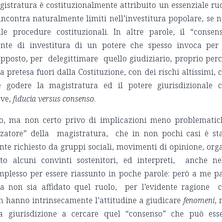
gistratura è costituzionalmente attribuito un essenziale ru
 incontra naturalmente limiti nell’investitura popolare, se 
le procedure costituzionali. In altre parole, il “consen
nte di investitura di un potere che spesso invoca per
ll’opposto, per delegittimare quello giudiziario, proprio per
retesa fuori dalla Costituzione, con dei rischi altissimi, 
e godere la magistratura ed il potere giurisdizionale 
eve,
fiducia versus consenso
.
sto, ma non certo privo di implicazioni meno problematic
izzatore” della magistratura, che in non pochi casi è st
ente richiesto da gruppi sociali, movimenti di opinione, org
o alcuni convinti sostenitori, ed interpreti, anche ne
plesso per essere riassunto in poche parole: però a me p
ura non sia affidato quel ruolo, per l’evidente ragione 
on hanno intrinsecamente l’attitudine a giudicare
fenomeni
,
a giurisdizione a cercare quel “consenso” che può ess