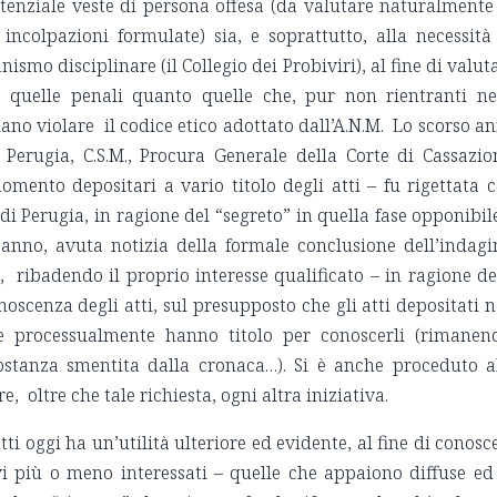
otenziale veste di persona offesa (da valutare naturalmente
incolpazioni formulate) sia, e soprattutto, alla necessità
anismo disciplinare (il Collegio dei Probiviri), al fine di valut
o quelle penali quanto quelle che, pur non rientranti ne
ano violare il codice etico adottato dall’A.N.M. Lo scorso a
i Perugia, C.S.M., Procura Generale della Corte di Cassazio
omento depositari a vario titolo degli atti – fu rigettata 
di Perugia, in ragione del “segreto” in quella fase opponibil
’anno, avuta notizia della formale conclusione dell’indagi
 ribadendo il proprio interesse qualificato – in ragione de
onoscenza degli atti, sul presupposto che gli atti depositati 
e processualmente hanno titolo per conoscerli (rimanen
ostanza smentita dalla cronaca…). Si è anche proceduto a
, oltre che tale richiesta, ogni altra iniziativa.
atti oggi ha un’utilità ulteriore ed evidente, al fine di conosc
ivi più o meno interessati – quelle che appaiono diffuse ed