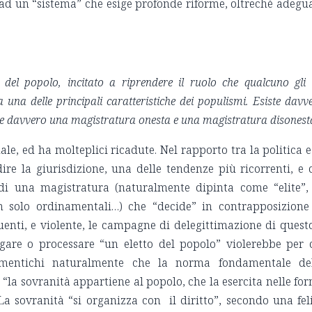
 ad un “sistema” che esige profonde riforme, oltrechè adegu
 del popolo, incitato a riprendere il ruolo che qualcuno gli
a una delle principali caratteristiche dei populismi. Esiste davv
te davvero una magistratura onesta e una magistratura disonest
ale, ed ha molteplici ricadute. Nel rapporto tra la politica e
ire la giurisdizione, una delle tendenze più ricorrenti, e 
 di una magistratura (naturalmente dipinta come “elite”,
on solo ordinamentali…) che “decide” in contrapposizione
enti, e violente, le campagne di delegittimazione di quest
gare o processare “un eletto del popolo” violerebbe per 
dimentichi naturalmente che la norma fondamentale de
e “la sovranità appartiene al popolo, che la esercita nelle fo
La sovranità “si organizza con il diritto”, secondo una fel