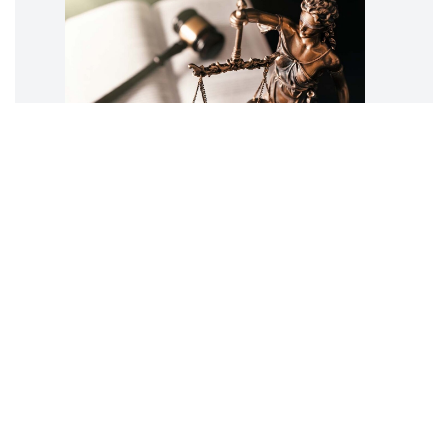
“La motivazione del provvedimento:
dialogo tra giudice e avvocato” [1]
di Adriano Patti
Adriano
PATTI
10 luglio 2023