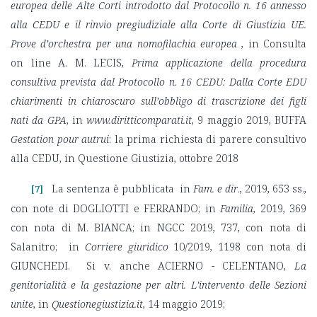
europea delle Alte Corti introdotto dal Protocollo n. 16 annesso
alla CEDU e il rinvio pregiudiziale alla Corte di Giustizia UE.
Prove d’orchestra per una nomofilachia europea
, in Consulta
on line A. M. LECIS,
Prima applicazione della procedura
consultiva prevista dal Protocollo n. 16 CEDU: Dalla Corte EDU
chiarimenti in chiaroscuro sull’obbligo di trascrizione dei figli
nati da GPA
, in
www.diritticomparati.it
, 9 maggio 2019, BUFFA
Gestation pour autrui
: la prima richiesta di parere consultivo
alla CEDU, in Questione Giustizia, ottobre 2018
La sentenza è pubblicata in
Fam. e dir
., 2019, 653 ss.,
[7]
con note di DOGLIOTTI e FERRANDO; in
Familia
, 2019, 369
con nota di M. BIANCA; in NGCC 2019, 737, con nota di
Salanitro; in
Corriere giuridico
10/2019, 1198 con nota di
GIUNCHEDI. Si v. anche ACIERNO - CELENTANO,
La
genitorialità e la gestazione per altri. L’intervento delle Sezioni
unite
, in
Questionegiustizia.it
, 14 maggio 2019;