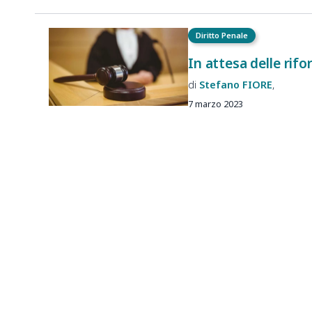
Diritto Penale
In attesa delle rifo
Stefano
FIORE
7 marzo 2023