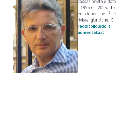
cassazionista e dott
il 1996 e il 2025, di 
enciclopediche. È c
riviste giuridiche. È
redditoliquido.it
aumentata.it
.