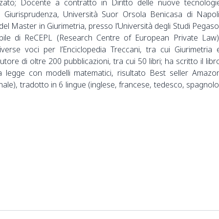
zato; Docente a contratto in Diritto delle nuove tecnologi
i Giurisprudenza, Università Suor Orsola Benicasa di Napoli
 del Master in Giurimetria, presso l’Università degli Studi Pegaso
abile di ReCEPL (Research Centre of European Private Law)
iverse voci per l’Enciclopedia Treccani, tra cui Giurimetria 
utore di oltre 200 pubblicazioni, tra cui 50 libri; ha scritto il libr
la legge con modelli matematici, risultato Best seller Amazo
onale), tradotto in 6 lingue (inglese, francese, tedesco, spagnolo