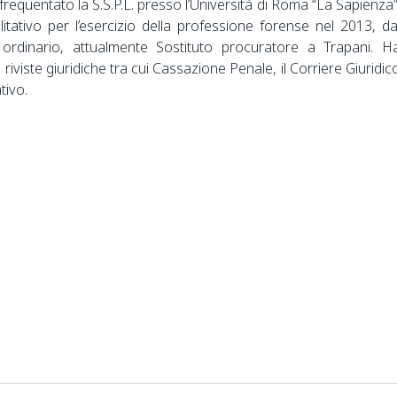
requentato la S.S.P.L. presso l’Università di Roma “La Sapienza”
bilitativo per l’esercizio della professione forense nel 2013, da
ordinario, attualmente Sostituto procuratore a Trapani. H
 riviste giuridiche tra cui Cassazione Penale, il Corriere Giuridic
tivo.