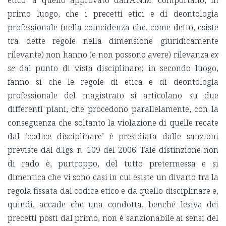
etico’ a quello approvato dall’A.N.M. comportano, in
primo luogo, che i precetti etici e di deontologia
professionale (nella coincidenza che, come detto, esiste
tra dette regole nella dimensione giuridicamente
rilevante) non hanno (e non possono avere) rilevanza
ex
se
dal punto di vista disciplinare; in secondo luogo,
fanno sì che le regole di etica e di deontologia
professionale del magistrato si articolano su due
differenti piani, che procedono parallelamente, con la
conseguenza che soltanto la violazione di quelle recate
dal ‘codice disciplinare’ è presidiata dalle sanzioni
previste dal d.lgs. n. 109 del 2006. Tale distinzione non
di rado è, purtroppo, del tutto pretermessa e si
dimentica che vi sono casi in cui esiste un divario tra la
regola fissata dal codice etico e da quello disciplinare e,
quindi, accade che una condotta, benché lesiva dei
precetti posti dal primo, non è sanzionabile ai sensi del