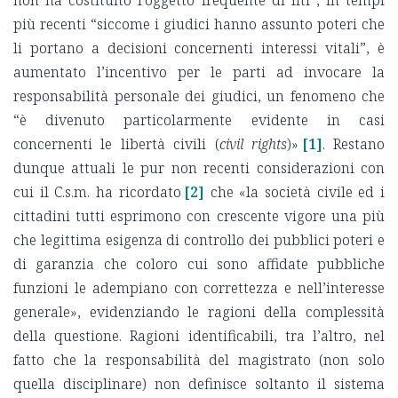
non ha costituito l’oggetto frequente di liti”, in tempi
più recenti “siccome i giudici hanno assunto poteri che
li portano a decisioni concernenti interessi vitali”, è
aumentato l’incentivo per le parti ad invocare la
responsabilità personale dei giudici, un fenomeno che
“è divenuto particolarmente evidente in casi
concernenti le libertà civili (
civil rights
)»
[1]
. Restano
dunque attuali le pur non recenti considerazioni con
cui il C.s.m. ha ricordato
[2]
che «la società civile ed i
cittadini tutti esprimono con crescente vigore una più
che legittima esigenza di controllo dei pubblici poteri e
di garanzia che coloro cui sono affidate pubbliche
funzioni le adempiano con correttezza e nell’interesse
generale», evidenziando le ragioni della complessità
della questione. Ragioni identificabili, tra l’altro, nel
fatto che la responsabilità del magistrato (non solo
quella disciplinare) non definisce soltanto il sistema