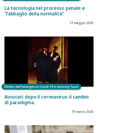
La tecnologia nel processo penale e
“l’abbaglio della normalità”
13 maggio 2020
Diritto dell”emergenza Covid-19 e recovery fund
Avvocati dopo il coronavirus: il cambio
di paradigma.
19 marzo 2020