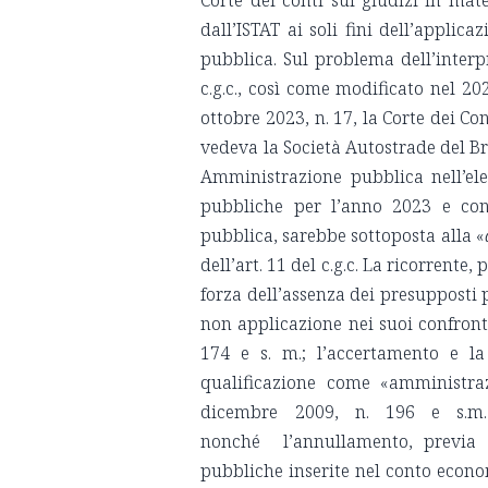
Corte dei conti sui giudizi in ma
dall’ISTAT ai soli fini dell’appli
pubblica. Sul problema dell’interpr
c.g.c., così come modificato nel 2
ottobre 2023, n. 17, la Corte dei Con
vedeva la Società Autostrade del Br
Amministrazione pubblica nell’el
pubbliche per l’anno 2023 e conc
pubblica, sarebbe sottoposta alla «
dell’art. 11 del c.g.c. La ricorrente
forza dell’assenza dei presupposti p
non applicazione nei suoi confronti 
174 e s. m.; l’accertamento e la
qualificazione come «amministrazi
dicembre 2009, n. 196 e s.m.
nonché l’annullamento, previa so
pubbliche inserite nel conto econom