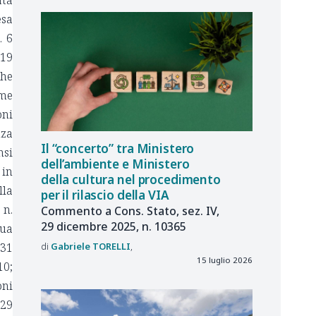
ata
esa
. 6
 19
che
ome
oni
nza
Il “concerto” tra Ministero
nsi
dell’ambiente e Ministero
 in
della cultura nel procedimento
lla
per il rilascio della VIA
 n.
Commento a Cons. Stato, sez. IV,
29 dicembre 2025, n. 10365
sua
Gabriele
TORELLI
 31
15 luglio 2026
0;
oni
229