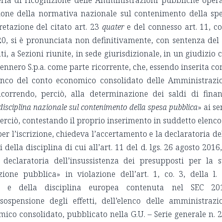
teria di ricognizione delle Amministrazioni pubbliche oper
cazione della normativa nazionale sul contenimento della sp
etazione del citato art. 23
quater
e del connesso art. 11, co
020, si è pronunciata non definitivamente, con sentenza del
ti, a Sezioni riunite, in sede giurisdizionale, in un giudizio 
ennero S.p.a. come parte ricorrente, che, essendo inserita c
enco del conto economico consolidato delle Amministrazi
orrendo, perciò, alla determinazione dei saldi di fina
disciplina nazionale sul contenimento della spesa pubblica
» ai se
, perciò, contestando il proprio inserimento in suddetto elenco
er l’iscrizione, chiedeva l’accertamento e la declaratoria de
della disciplina di cui all’art. 11 del d. lgs. 26 agosto 2016,
 declaratoria dell’insussistenza dei presupposti per la 
one pubblica» in violazione dell’art. 1, co. 3, della l.
 e della disciplina europea contenuta nel SEC 201
spensione degli effetti, dell’elenco delle amministrazi
ico consolidato, pubblicato nella G.U. – Serie generale n. 