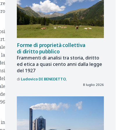
tre
tro
osi
rt.
Forme di proprietà collettiva
ale
di diritto pubblico
 la
Frammenti di analisi tra storia, diritto
dei
ed etica a quasi cento anni dalla legge
nsi
del 1927
del
Ludovico
DI BENEDETTO
8 luglio 2026
ale
nde
 96
r
in