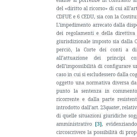
esame si porrebbe in contrasto sia
del «diritto al ricorso» di cui all’a
CDFUE e 6 CEDU, sia con la Costituzi
L’impedimento arrecato dalla dispos
dei regolamenti e della direttiva
giurisdizionale imposto sia dalla C
perciò, la Corte dei conti a dis
all’attuazione dei principi c
dell’impossibilità di configurare u
caso in cui si escludessero dalla co
oggetto una normativa diversa da 
punto la sentenza in commento 
ricorrente e dalla parte resisten
introdotto dall’art. 23
quater
, relati
di quelle situazioni giuridiche sog
amministrativo
[3]
, evidenziando
circoscrivere la possibilità di prop