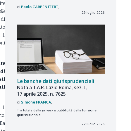
ite
Paolo
CARPENTIERI
lle
29 luglio 2026
 di
nto
 I,
oni
ite
di
ti
Le banche dati giurisprudenziali
ati
Nota a T.A.R. Lazio Roma, sez. I,
17 aprile 2025, n. 7625
Simone
FRANCA
 l.
Tra tutela della
privacy
e pubblicità della funzione
co.
giurisdizionale
lla
22 luglio 2026