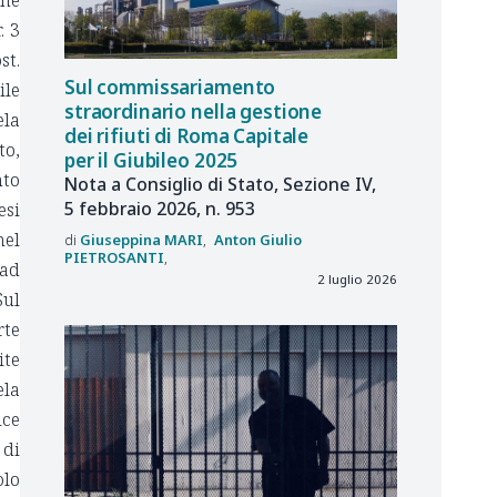
one
. 3
st.
Sul commissariamento
ile
straordinario nella gestione
ela
dei rifiuti di Roma Capitale
to,
per il Giubileo 2025
to
Nota a Consiglio di Stato, Sezione IV,
5 febbraio 2026, n. 953
si
nel
Giuseppina
MARI
Anton Giulio
PIETROSANTI
 ad
2 luglio 2026
Sul
rte
ite
ela
ice
 di
olo