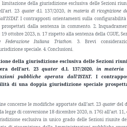
limitazione della giurisdizione esclusiva delle Sezioni riun
ll’art. 23
quater
d.l. 137/2020,
in materia di ricognizione de
all’ISTAT
. I contrapposti orientamenti sulla configurabilità
e prospettati dalla sentenza in commento. 2. Inquadrame
 19 ottobre 2023, n. 17 rispetto alla sentenza della CGUE, Sez.
e Federazione Italiana Triathon
. 3. Brevi considerazi
risdizione speciale. 4. Conclusioni.
zione della giurisdizione esclusiva delle Sezioni riun
era dell’art. 23
quater
d.l. 137/2020,
in materia 
azioni pubbliche operata dall’ISTAT
. I contrappos
ilità di una doppia giurisdizione speciale prospett
gine concerne le modifiche apportate dall’art. 23
quater
del d.
la legge di conversione 18 dicembre 2020, n. 176) all’art. 11, 
iurisdizione esclusiva in unico grado delle Sezioni riunite de