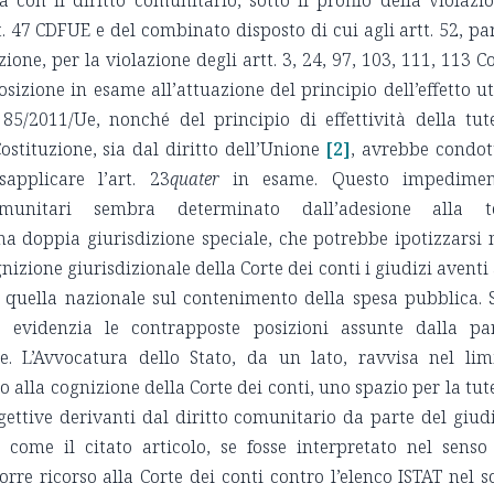
 con il diritto comunitario, sotto il profilo della violazi
rt. 47 CDFUE e del combinato disposto di cui agli artt. 52, par
one, per la violazione degli artt. 3, 24, 97, 103, 111, 113 Co
izione in esame all’attuazione del principio dell’effetto ut
 85/2011/Ue, nonché del principio di effettività della tut
ostituzione, sia dal diritto dell’Unione
[2]
, avrebbe condot
applicare l’art. 23
quater
in esame. Questo impedimen
omunitari sembra determinato dall’adesione alla te
na doppia giurisdizione speciale, che potrebbe ipotizzarsi 
gnizione giurisdizionale della Corte dei conti i giudizi aventi
quella nazionale sul contenimento della spesa pubblica. 
evidenzia le contrapposte posizioni assunte dalla pa
te. L’Avvocatura dello Stato, da un lato, ravvisa nel lim
vo alla cognizione della Corte dei conti, uno spazio per la tut
gettive derivanti dal diritto comunitario da parte del giud
 come il citato articolo, se fosse interpretato nel senso
orre ricorso alla Corte dei conti contro l’elenco ISTAT nel s