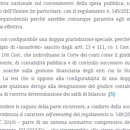
tiva nazionale sul contenimento della spesa pubblica, 
o dell’Unione (in particolare, con il regolamento n. 549/201
di equivalenza) perché sarebbe comunque garantita agli e
e effettiva.
e non configurabile una doppia giurisdizione speciale, perché
ipio di «
tassatività
» sancito dagli artt. 25 e 111, co. 1 Cost.
, e 100 Cost., che individuano la Corte dei conti come il giud
ente, di contabilità pubblica e di controllo successivo su
, nonché sulla gestione finanziaria degli enti cui lo St
. La tesi che si oppone alla configurabilità di una dop
clude qualsiasi deroga alla designazione del giudice contab
 di corretta determinazione dei saldi di bilancio
[5]
.
ividere le ragioni della parte ricorrente, a conforto della sce
videnzia il carattere
self executing
del regolamento n. 549/2
EC 2010) – parte di un sistema normativo comprensivo de