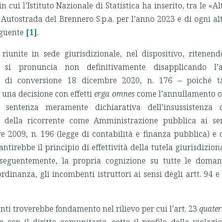
 cui l’Istituto Nazionale di Statistica ha inserito, tra le «Al
 Autostrada del Brennero S.p.a. per l’anno 2023 e di ogni al
eguente
[1]
.
riunite in sede giurisdizionale, nel dispositivo, ritenend
, si pronuncia non definitivamente disapplicando l’a
 di conversione 18 dicembre 2020, n. 176 – poiché t
 una decisione con effetti
erga omnes
come l’annullamento o
sentenza meramente dichiarativa dell’insussistenza 
e della ricorrente come Amministrazione pubblica ai se
bre 2009, n. 196 (legge di contabilità e finanza pubblica) e 
irebbe il principio di effettività della tutela giurisdizion
conseguentemente, la propria cognizione su tutte le doma
dinanza, gli incombenti istruttori ai sensi degli artt. 94 e
nti troverebbe fondamento nel rilievo per cui l’art. 23
quate