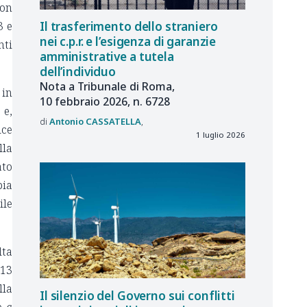
non
3 e
Il trasferimento dello straniero
nei c.p.r. e l’esigenza di garanzie
nti
amministrative a tutela
dell’individuo
Nota a Tribunale di Roma,
 in
10 febbraio 2026, n. 6728
 e,
Antonio
CASSATELLA
ice
1 luglio 2026
lla
ato
pia
ile
lta
013
lla
Il silenzio del Governo sui conflitti