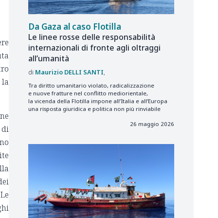
Da Gaza al caso Flotilla
Le linee rosse delle responsabilità
ere
internazionali di fronte agli oltraggi
uta
all’umanità
tro
Maurizio
DELLI SANTI
 la
Tra diritto umanitario violato, radicalizzazione
e nuove fratture nel conflitto mediorientale,
la vicenda della Flotilla impone all’Italia e all’Europa
una risposta giuridica e politica non più rinviabile
one
26 maggio 2026
 di
ino
ite
lla
dei
 Le
ghi