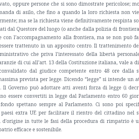
vato, oppure persone che si sono dimostrate pericolose; mo
manda di asilo, che fino a quando la loro richiesta non vi
rmente; ma se la richiesta viene definitivamente respinta s
ti dal Questore del luogo (o anche dalla polizia di frontiera
ene con l’accompagnamento alla frontiera, ma se non può fa
sere trattenuto in un apposito centro. Il trattenimento de
nistrativo che priva l’interessato della libertà personal
ranzie di cui all’art. 13 della Costituzione italiana, vale a di
e convalidato dal giudice competente entro 48 ore dalla 
assima prevista per legge. Dicendo “legge” si intende un a
Il Governo può adottare atti aventi forza di legge (i decr
no essere convertiti in legge dal Parlamento entro 60 gior
 fondo spettano sempre al Parlamento. Ci sono poi specif
paesi extra UE per facilitare il rientro del cittadino nel 
 d'origine in tutte le fasi della procedura di rimpatrio è 
trio efficace e sostenibile.