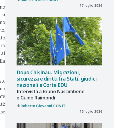
17 luglio 2026
ano
 si
ono
no.
ato
oro
 ai
lla
Dopo Chișinău. Migrazioni,
sicurezza e diritti fra Stati, giudici
so,
nazionali e Corte EDU
ono
Intervista a Bruno Nascimbene
nte
e Guido Raimondi
ti;
Roberto Giovanni
CONTI
ase
13 luglio 2026