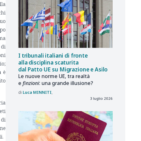
lla
chi
suo
mpo
 ma
 di
oni
I tribunali italiani di fronte
alla disciplina scaturita
io;
dal Patto UE su Migrazione e Asilo
a è
Le nuove norme UE, tra realtà
ito
e
finzioni
: una grande illusione?
Luca
MINNITI
3 luglio 2026
ria
eti
 di
one
i.