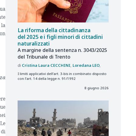
sua
nte
 la
La riforma della cittadinanza
non
del 2025 e i figli minori di cittadini
naturalizzati
A margine della sentenza n. 3043/2025
del Tribunale di Trento
Cristina Laura
CECCHINI
Loredana
LEO
I limiti applicativi dell’art. 3-bis in combinato disposto
nza
con l’art. 14 della legge n. 91/1992
8 giugno 2026
ere
due
nei
 Le
 di