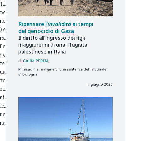
lti
ene
ono
Ripensare l’
invalidità
ai tempi
) e
del genocidio di Gaza
Il diritto all’ingresso dei figli
rsi
maggiorenni di una rifugiata
llo
palestinese in Italia
e e
Giulia
PERIN
re:
Riflessioni a margine di una sentenza del Tribunale
sua
di Bologna
tto
4 giugno 2026
eti
ni,
ici
suo
una