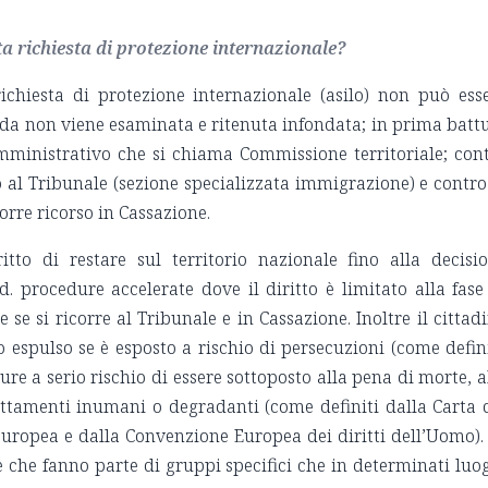
a richiesta di protezione internazionale?
richiesta di protezione internazionale (asilo) non può ess
da non viene esaminata e ritenuta infondata; in prima batt
mministrativo che si chiama Commissione territoriale; con
o al Tribunale (sezione specializzata immigrazione) e contro
orre ricorso in Cassazione.
itto di restare sul territorio nazionale fino alla decisi
.d. procedure accelerate dove il diritto è limitato alla fase
e si ricorre al Tribunale e in Cassazione. Inoltre il cittad
 espulso se è esposto a rischio di persecuzioni (come defin
re a serio rischio di essere sottoposto alla pena di morte, a
attamenti inumani o degradanti (come definiti dalla Carta 
europea e dalla Convenzione Europea dei diritti dell’Uomo).
 che fanno parte di gruppi specifici che in determinati luo