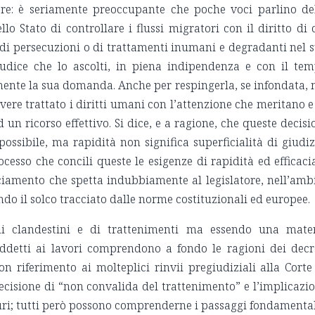
re: è seriamente preoccupante che poche voci parlino de
ello Stato di controllare i flussi migratori con il diritto di 
 di persecuzioni o di trattamenti inumani e degradanti nel 
iudice che lo ascolti, in piena indipendenza e con il te
mente la sua domanda. Anche per respingerla, se infondata,
ere trattato i diritti umani con l’attenzione che meritano e
d un ricorso effettivo. Si dice, e a ragione, che queste decisi
ssibile, ma rapidità non significa superficialità di giudiz
cesso che concili queste le esigenze di rapidità ed efficaci
ciamento che spetta indubbiamente al legislatore, nell’amb
ndo il solco tracciato dalle norme costituzionali ed europee.
 di clandestini e di trattenimenti ma essendo una mate
 addetti ai lavori comprendono a fondo le ragioni dei decr
n riferimento ai molteplici rinvii pregiudiziali alla Corte
decisione di “non convalida del trattenimento” e l’implicazi
icuri; tutti però possono comprenderne i passaggi fondamental