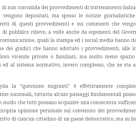
i di non convalida dei provvedimenti di trattenimento balz
 vengono depositati, ma spesso le notizie giornalistiche
diretti di questi provvedimenti e sui commenti che veng
à di pubblico rilievo, a volte anche da esponenti del Gover
i comunicazione, quali la stampa ed i social media hanno d
one dei giudici che hanno adottato i provvedimenti, alle l
e loro vicende private o familiari, ma molto meno spazio
i ed al sistema normativo, invero complesso, che ne sta a
ola la “questione migranti” è effettivamente comples
rme nazionali, tuttavia alcuni passaggi fondamentali poss
in modo che tutti possano acquisire una conoscenza sufficie
propria opinione personale sul contenuto dei provvedimen
diritto di ciascun cittadino di un paese democratico, ma su b