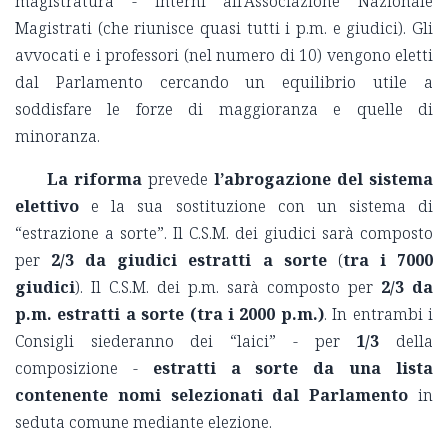
magistratura - interni all’Associazione Nazionale
Magistrati (che riunisce quasi tutti i p.m. e giudici). Gli
avvocati e i professori (nel numero di 10) vengono eletti
dal Parlamento cercando un equilibrio utile a
soddisfare le forze di maggioranza e quelle di
minoranza.
La riforma
prevede
l’abrogazione del sistema
elettivo
e la sua sostituzione con un sistema di
“estrazione a sorte”. Il C.S.M. dei giudici sarà composto
per
2/3 da giudici estratti a sorte
(
tra i 7000
giudici
). Il C.S.M. dei p.m. sarà composto per
2/3 da
p.m. estratti a sorte
(tra i 2000 p.m.)
. In entrambi i
Consigli siederanno dei “laici” - per
1/3
della
composizione -
estratti a sorte
da una
lista
contenente nomi selezionati dal Parlamento
in
seduta comune mediante elezione.