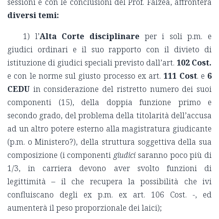
sessioni e con le conclusioni del Prof. Falzea, affronterà
diversi temi:
1) l’
Alta Corte disciplinare
per i soli p.m. e
giudici ordinari e il suo rapporto con il divieto di
istituzione di giudici speciali previsto dall’art.
102 Cost.
e con le norme sul giusto processo ex art.
111 Cost
. e
6
CEDU
in considerazione del ristretto numero dei suoi
componenti (15), della doppia funzione primo e
secondo grado, del problema della titolarità dell’accusa
ad un altro potere esterno alla magistratura giudicante
(p.m. o Ministero?), della struttura soggettiva della sua
composizione (i componenti
giudici
saranno poco più di
1/3, in carriera devono aver svolto funzioni di
legittimità – il che recupera la possibilità che ivi
confluiscano degli ex p.m. ex art. 106 Cost. -, ed
aumenterà il peso proporzionale dei laici);