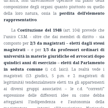
un’altra, non direttamente operante sul piano della
composizione degli organi quanto piuttosto su quello
della loro natura, ossia la
perdita dell’elemento
rappresentativo
.
La
Costituzione del 1948
(art. 104) prevede che
l’unico C.S.M. - oltre che dai membri di diritto - sia
composto per
2/3 da magistrati – eletti
dagli stessi
magistrati
– e per
1/3
da professori ordinari di
università in materie giuridiche ed avvocati dopo
quindici anni di esercizio – eletti dal Parlamento
in seduta comune
(i c.d. laici). La realtà vede i
magistrati (13 giudici, 5 p.m. e 2 magistrati di
legittimità) tendenzialmente eletti tra gli appartenenti
ai diversi gruppi associativi – le c.d. “correnti”
espressione delle differenti idee su come debba
atteggiarsi l’indipendenza e l’autonomia della