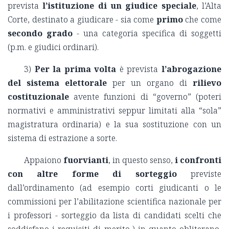
prevista
l’istituzione di un giudice speciale
, l’Alta
Corte, destinato a giudicare - sia come
primo
che come
secondo grado
- una categoria specifica di soggetti
(p.m. e giudici ordinari).
3)
Per la prima volta
è prevista
l’abrogazione
del sistema elettorale
per un organo di
rilievo
costituzionale
avente funzioni di “governo” (poteri
normativi e amministrativi seppur limitati alla “sola”
magistratura ordinaria) e la sua sostituzione con un
sistema di estrazione a sorte.
Appaiono
fuorvianti
, in questo senso,
i confronti
con altre forme di sorteggio
previste
dall’ordinamento (ad esempio corti giudicanti o le
commissioni per l’abilitazione scientifica nazionale per
i professori - sorteggio da lista di candidati scelti che
soddisfano i requisiti di merito-) in quanto obliterano,