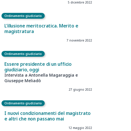
(il giudice in una stanza)
17 ottobre 2023
Riforma Cartabia Civile
La trattazione scritta. La codificazione
(art. 127-ter c.p.c.)
5 dicembre 2022
Ordinamento giudiziario
L’illusione meritocratica. Merito e
magistratura
7 novembre 2022
Ordinamento giudiziario
Essere presidente di un ufficio
giudiziario, oggi
Intervista a Antonella Magaraggia e
Giuseppe Meliadò