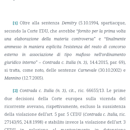
Oltre alla sentenza
Demitry
(5.10.1994, spartiacque,
[1]
secondo la Corte EDU, che avrebbe “
fornito per la prima volta
una elaborazione della materia controversa
” e “f
inalmente
ammesso in maniera esplicita l’esistenza del reato di concorso
esterno in associazione di tipo mafioso nell’ordinamento
giuridico interno
” –
Contrada c. Italia (n. 3)
, 14.4.2015, par. 69),
si tratta, come noto, delle sentenze
Carnevale
(30.10.2002) e
Mannino
(12.7.2005).
Contrada c. Italia (n. 3)
, cit.., ric. 66655/13. Le prime
[2]
due decisioni della Corte europea sulla vicenda del
ricorrente avevano, rispettivamente, escluso la sussistenza
della violazione dell’art. 5 par. 5 CEDU (
Contrada c. Italia
, ric.
27143/95, 24.8.1998) e stabilito invece la violazione dell’art. 3
CEDU in relazione al mantenimento in detenzione