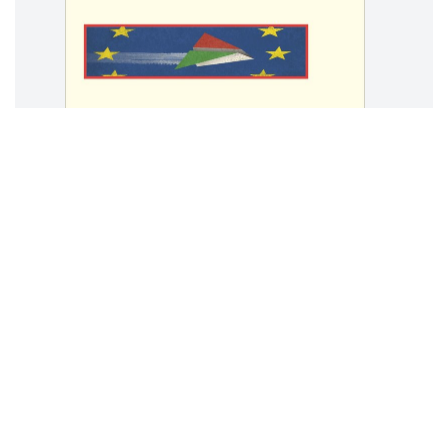
Invito ai giuristi a studiare il PNRR:
recensione a Gianfranco Viesti,
"Riuscirà il PNRR a rilanciare
l’Italia?"
Giuliano
SCARSELLI
9 dicembre 2023