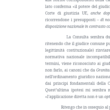
lato conferma «il potere del giudic
Corte di giustizia UE,
anche dop
ricorrendone i presupposti –
di no
disposizione nazionale in contrasto con
La Consulta sembra dunque 
ritenendo che il giudice comune p
legittimità costituzionale) rinvi
normativa nazionale incompatibile
termini, viene riconosciuto ai gi
non farlo, ai canoni che da
Granita
nell’ordinamento giuridico nazionale
dai principi fondamentali della 
Quest’ultima ipotesi mi sembra m
«l’applicazione diretta non è un
opt
Ritengo che in ossequio al pri