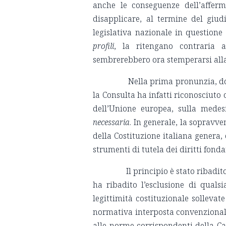
anche le conseguenze dell’afferm
disapplicare, al termine del giudi
legislativa nazionale in questione
profili
, la ritengano contraria a
sembrerebbero ora stemperarsi alla 
Nella prima pronunzia, dopo 
la Consulta ha infatti riconosciuto 
dell’Unione europea, sulla medes
necessaria
. In generale, la sopravv
della Costituzione italiana genera, 
strumenti di tutela dei diritti fond
Il principio è stato ribadito 
ha ribadito l’esclusione di quals
legittimità costituzionale sollevat
normativa interposta convenzionale,
alle norme corrispondenti della Car