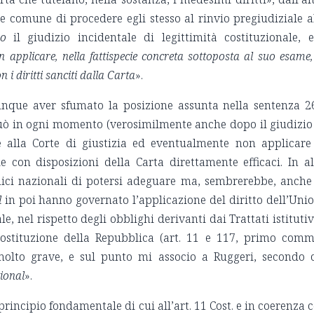
e comune di procedere egli stesso al rinvio pregiudiziale a
o
il giudizio incidentale di legittimità costituzionale, 
n applicare, nella fattispecie concreta sottoposta al suo esame,
 i diritti sanciti dalla Carta
».
aver sfumato la posizione assunta nella sentenza 2
uò in ogni momento (verosimilmente anche dopo il giudizio
are alla Corte di giustizia ed eventualmente non applicare
 con disposizioni della Carta direttamente efficaci. In al
udici nazionali di potersi adeguare ma, sembrerebbe, anche
l
in poi hanno governato l’applicazione del diritto dell’Uni
, nel rispetto degli obblighi derivanti dai Trattati istitutiv
Costituzione della Repubblica (art. 11 e 117, primo comm
olto grave, e sul punto mi associo a Ruggeri, secondo 
ional
».
ncipio fondamentale di cui all’art. 11 Cost. e in coerenza 