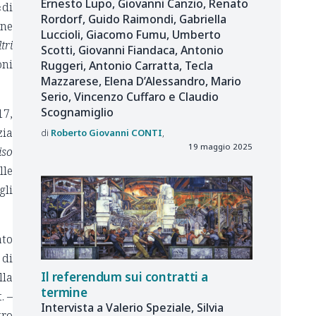
Ernesto Lupo, Giovanni Canzio, Renato
«di
Rordorf, Guido Raimondi, Gabriella
one
Luccioli, Giacomo Fumu, Umberto
tri
Scotti, Giovanni Fiandaca, Antonio
oni
Ruggeri, Antonio Carratta, Tecla
Mazzarese, Elena D’Alessandro, Mario
Serio, Vincenzo Cuffaro e Claudio
Scognamiglio
17,
zia
Roberto Giovanni
CONTI
19 maggio 2025
iso
lle
gli
ato
 di
Il referendum sui contratti a
lla
termine
. –
Intervista a Valerio Speziale, Silvia
tro