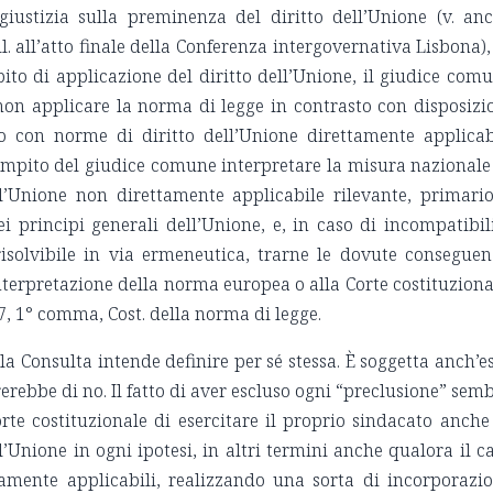
giustizia sulla preminenza del diritto dell’Unione (v. an
l. all’atto finale della Conferenza intergovernativa Lisbona),
ito di applicazione del diritto dell’Unione, il giudice com
non applicare la norma di legge in contrasto con disposizi
 o con norme di diritto dell’Unione direttamente applicab
ompito del giudice comune interpretare la misura nazionale
l’Unione non direttamente applicabile rilevante, primari
ei principi generali dell’Unione, e, in caso di incompatibil
isolvibile in via ermeneutica, trarne le dovute conseguen
’interpretazione della norma europea o alla Corte costituziona
17, 1° comma, Cost. della norma di legge.
Consulta intende definire per sé stessa. È soggetta anch’e
erebbe di no. Il fatto di aver escluso ogni “preclusione” sem
orte costituzionale di esercitare il proprio sindacato anche
ll’Unione in ogni ipotesi, in altri termini anche qualora il c
amente applicabili, realizzando una sorta di incorporazi