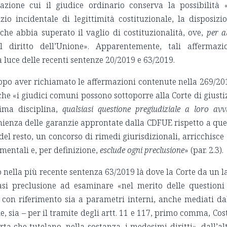
azione cui il giudice ordinario conserva la possibilità 
zio incidentale di legittimità costituzionale, la disposizi
 che abbia superato il vaglio di costituzionalità, ove,
per al
l diritto dell’Unione». Apparentemente, tali affermazi
luce delle recenti sentenze 20/2019 e 63/2019.
aver richiamato le affermazioni contenute nella 269/20
che «i giudici comuni possono sottoporre alla Corte di giusti
ima disciplina,
qualsiasi questione pregiudiziale a loro avv
enienza delle garanzie approntate dalla CDFUE rispetto a que
del resto, un concorso di rimedi giurisdizionali, arricchisce 
amentali e, per definizione,
esclude ogni preclusione
» (par. 2.3).
nella più recente sentenza 63/2019 là dove la Corte da un l
iasi preclusione ad esaminare «nel merito delle questioni
e con riferimento sia a parametri interni, anche mediati da
 sia – per il tramite degli artt. 11 e 117, primo comma, Cost
ta che tutelano, nella sostanza, i medesimi diritti», dall’al