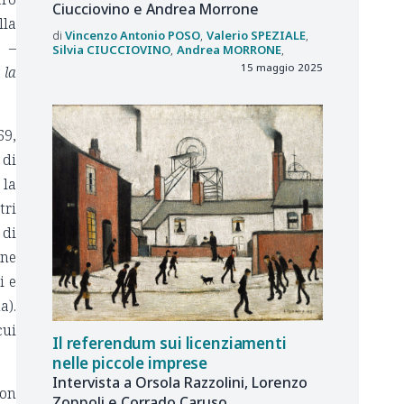
Ciucciovino e Andrea Morrone
lla
Vincenzo Antonio
POSO
Valerio
SPEZIALE
e –
Silvia
CIUCCIOVINO
Andrea
MORRONE
15 maggio 2025
 la
69,
 di
 la
tri
 di
one
i e
a).
cui
Il referendum sui licenziamenti
nelle piccole imprese
Intervista a Orsola Razzolini, Lorenzo
con
Zoppoli e Corrado Caruso