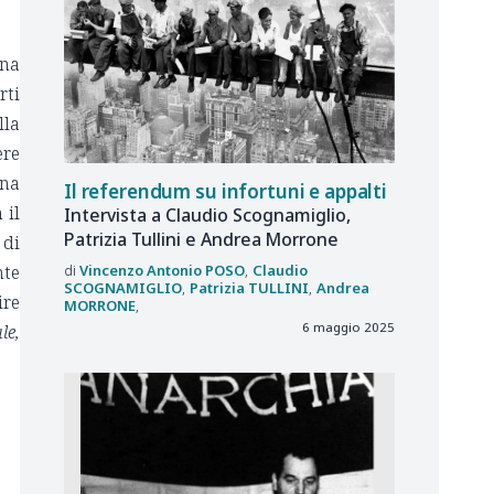
una
rti
lla
ere
una
Il referendum su infortuni e appalti
 il
Intervista a Claudio Scognamiglio,
Patrizia Tullini e Andrea Morrone
 di
Vincenzo Antonio
POSO
Claudio
nte
SCOGNAMIGLIO
Patrizia
TULLINI
Andrea
ire
MORRONE
6 maggio 2025
le,