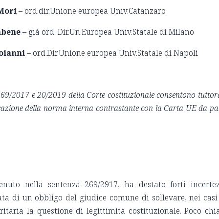
Mori
– ord.dir.Unione europea Univ.Catanzaro
mbene
– già ord. Dir.Un.Europea Univ.Statale di Milano
oianni
– ord.Dir.Unione europea Univ.Statale di Napoli
.269/2017 e 20/2019 della Corte costituzionale consentono tuttor
licazione della norma interna contrastante con la Carta UE da pa
enuto nella sentenza 269/2917, ha destato forti incerte
tata di un obbligo del giudice comune di sollevare, nei casi
ritaria la questione di legittimità costituzionale. Poco chi