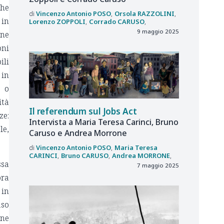
che
Vincenzo Antonio
POSO
Orsola
RAZZOLINI
 in
Lorenzo
ZOPPOLI
Corrado
CARUSO
9 maggio 2025
une
oni
ili
 in
o o
ità
Il referendum sul Jobs Act
ze:
Intervista a Maria Teresa Carinci, Bruno
le,
Caruso e Andrea Morrone
Vincenzo Antonio
POSO
Maria Teresa
CARINCI
Bruno
CARUSO
Andrea
MORRONE
ssa
7 maggio 2025
bra
 in
aso
one